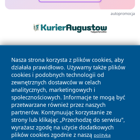
autopromocja
Nasza strona korzysta z plików cookies, aby
działała prawidłowo. Używamy także plików
cookies i podobnych technologii od
zewnętrznych dostawców w celach
Copyright © 2026 piekaryonline.pl Wszystkie prawa
analitycznych, marketingowych i
zastrzeżone.
społecznościowych. Informacje te mogą być
przetwarzane również przez naszych
partnerów. Kontynuując korzystanie ze
Polityka
Polityka
News
Autorzy
strony lub klikając „Przechodzę do serwisu",
Prywatności
Cookies
wyrażasz zgodę na użycie dodatkowych
plików cookies zgodnie z naszą
polityką