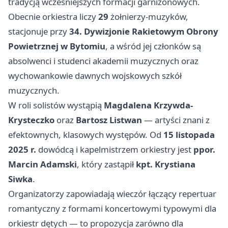
tradycją wcześniejszych formacji garnizonowych.
Obecnie orkiestra liczy
29
żołnierzy-muzyków,
stacjonuje przy
34. Dywizjonie Rakietowym Obrony
Powietrznej w Bytomiu
, a wśród jej członków są
absolwenci i studenci akademii muzycznych oraz
wychowankowie dawnych wojskowych szkół
muzycznych.
W roli solistów wystąpią
Magdalena Krzywda-
Krysteczko
oraz
Bartosz Listwan
— artyści znani z
efektownych, klasowych występów. Od
15 listopada
2025 r.
dowódcą i kapelmistrzem orkiestry jest
ppor.
Marcin Adamski
, który zastąpił
kpt. Krystiana
Siwka
.
Organizatorzy zapowiadają wieczór łączący repertuar
romantyczny z formami koncertowymi typowymi dla
orkiestr dętych — to propozycja zarówno dla