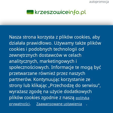
autopromocja
Nasza strona korzysta z plików cookies, aby
działała prawidłowo. Używamy także plików
cookies i podobnych technologii od
zewnętrznych dostawców w celach
Copyright © 2026 piekaryonline.pl Wszystkie prawa
analitycznych, marketingowych i
zastrzeżone.
społecznościowych. Informacje te mogą być
przetwarzane również przez naszych
partnerów. Kontynuując korzystanie ze
Polityka
Polityka
News
Autorzy
strony lub klikając „Przechodzę do serwisu",
Prywatności
Cookies
wyrażasz zgodę na użycie dodatkowych
plików cookies zgodnie z naszą
polityką
.
.
prywatności
Zaawansowane ustawienia