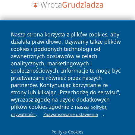
Nasza strona korzysta z plików cookies, aby
działała prawidłowo. Używamy także plików
cookies i podobnych technologii od
zewnętrznych dostawców w celach
Copyright © 2026 piekaryonline.pl Wszystkie prawa
analitycznych, marketingowych i
zastrzeżone.
społecznościowych. Informacje te mogą być
przetwarzane również przez naszych
partnerów. Kontynuując korzystanie ze
Polityka
Polityka
News
Autorzy
strony lub klikając „Przechodzę do serwisu",
Prywatności
Cookies
wyrażasz zgodę na użycie dodatkowych
plików cookies zgodnie z naszą
polityką
.
.
prywatności
Zaawansowane ustawienia
Polityka Cookies