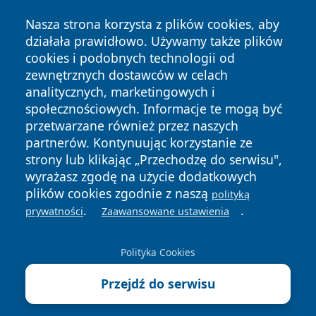
Nasza strona korzysta z plików cookies, aby
działała prawidłowo. Używamy także plików
cookies i podobnych technologii od
zewnętrznych dostawców w celach
Copyright © 2026 piekaryonline.pl Wszystkie prawa
analitycznych, marketingowych i
zastrzeżone.
społecznościowych. Informacje te mogą być
przetwarzane również przez naszych
partnerów. Kontynuując korzystanie ze
Polityka
Polityka
News
Autorzy
strony lub klikając „Przechodzę do serwisu",
Prywatności
Cookies
wyrażasz zgodę na użycie dodatkowych
plików cookies zgodnie z naszą
polityką
.
.
prywatności
Zaawansowane ustawienia
Polityka Cookies
Przejdź do serwisu