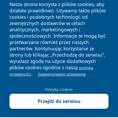
Nasza strona korzysta z plików cookies, aby
działała prawidłowo. Używamy także plików
cookies i podobnych technologii od
zewnętrznych dostawców w celach
analitycznych, marketingowych i
społecznościowych. Informacje te mogą być
przetwarzane również przez naszych
Copyright © 2026 piekaryonline.pl Wszystkie prawa
partnerów. Kontynuując korzystanie ze
zastrzeżone.
strony lub klikając „Przechodzę do serwisu",
wyrażasz zgodę na użycie dodatkowych
plików cookies zgodnie z naszą
polityką
Polityka
Polityka
.
.
News
Autorzy
prywatności
Zaawansowane ustawienia
Prywatności
Cookies
Polityka Cookies
Przejdź do serwisu