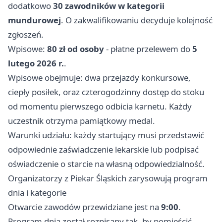
dodatkowo
30 zawodników w kategorii
mundurowej
. O zakwalifikowaniu decyduje kolejność
zgłoszeń.
Wpisowe:
80 zł od osoby
- płatne przelewem do
5
lutego 2026 r.
.
Wpisowe obejmuje: dwa przejazdy konkursowe,
ciepły posiłek, oraz czterogodzinny dostęp do stoku
od momentu pierwszego odbicia karnetu. Każdy
uczestnik otrzyma pamiątkowy medal.
Warunki udziału: każdy startujący musi przedstawić
odpowiednie zaświadczenie lekarskie lub podpisać
oświadczenie o starcie na własną odpowiedzialność.
Organizatorzy z Piekar Śląskich zarysowują program
dnia i kategorie
Otwarcie zawodów przewidziane jest na
9:00
.
Program dnia został rozpisany tak, by pomieścić