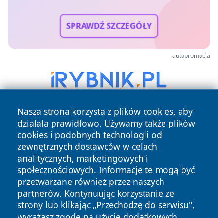
SPRAWDŹ SZCZEGÓŁY
autopromocja
Nasza strona korzysta z plików cookies, aby
działała prawidłowo. Używamy także plików
cookies i podobnych technologii od
zewnętrznych dostawców w celach
analitycznych, marketingowych i
społecznościowych. Informacje te mogą być
Copyright © 2026 piekaryonline.pl Wszystkie prawa
przetwarzane również przez naszych
zastrzeżone.
partnerów. Kontynuując korzystanie ze
strony lub klikając „Przechodzę do serwisu",
wyrażasz zgodę na użycie dodatkowych
Polityka
Polityka