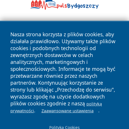
Nasza strona korzysta z plików cookies, aby
działała prawidłowo. Używamy także plików
cookies i podobnych technologii od
zewnętrznych dostawców w celach
Copyright © 2026 piekaryonline.pl Wszystkie prawa
analitycznych, marketingowych i
zastrzeżone.
społecznościowych. Informacje te mogą być
przetwarzane również przez naszych
partnerów. Kontynuując korzystanie ze
Polityka
Polityka
News
Autorzy
strony lub klikając „Przechodzę do serwisu",
Prywatności
Cookies
wyrażasz zgodę na użycie dodatkowych
plików cookies zgodnie z naszą
polityką
.
.
prywatności
Zaawansowane ustawienia
Polityka Cookies