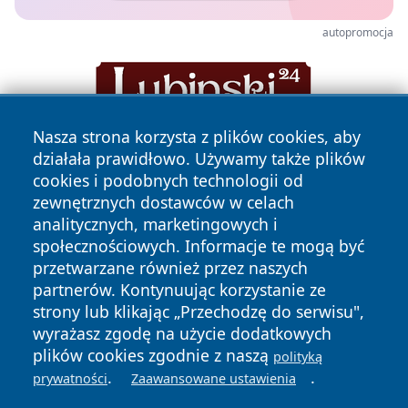
autopromocja
Nasza strona korzysta z plików cookies, aby
działała prawidłowo. Używamy także plików
cookies i podobnych technologii od
zewnętrznych dostawców w celach
analitycznych, marketingowych i
społecznościowych. Informacje te mogą być
Copyright © 2026 piekaryonline.pl Wszystkie prawa
przetwarzane również przez naszych
zastrzeżone.
partnerów. Kontynuując korzystanie ze
strony lub klikając „Przechodzę do serwisu",
wyrażasz zgodę na użycie dodatkowych
Polityka
Polityka
News
Autorzy
plików cookies zgodnie z naszą
polityką
Prywatności
Cookies
.
.
prywatności
Zaawansowane ustawienia