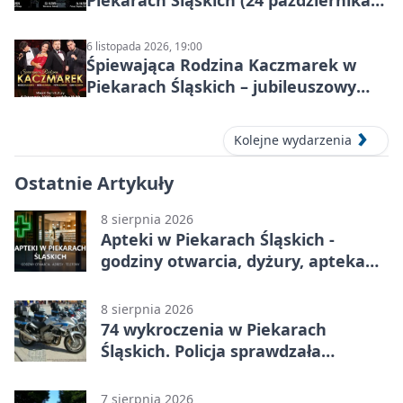
Piekarach Śląskich (24 października
2026)
6 listopada 2026, 19:00
Śpiewająca Rodzina Kaczmarek w
Piekarach Śląskich – jubileuszowy
koncert w MDK
Kolejne wydarzenia
Ostatnie Artykuły
8 sierpnia 2026
Apteki w Piekarach Śląskich -
godziny otwarcia, dyżury, apteka
całodobowa
8 sierpnia 2026
74 wykroczenia w Piekarach
Śląskich. Policja sprawdzała
prędkość
7 sierpnia 2026