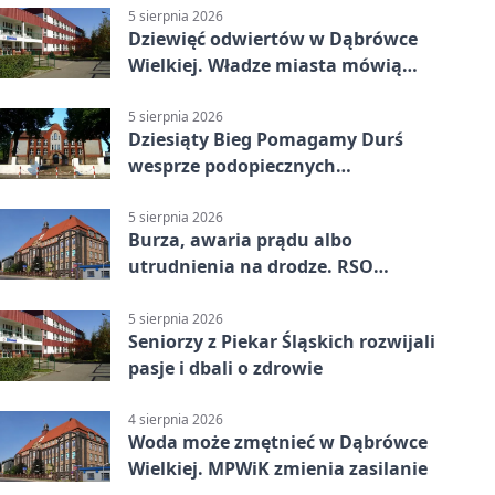
5 sierpnia 2026
Dziewięć odwiertów w Dąbrówce
Wielkiej. Władze miasta mówią
„nie” górnictwu
5 sierpnia 2026
Dziesiąty Bieg Pomagamy Durś
wesprze podopiecznych
piekarskich WTZ
5 sierpnia 2026
Burza, awaria prądu albo
utrudnienia na drodze. RSO
ostrzeże mieszkańców
5 sierpnia 2026
Seniorzy z Piekar Śląskich rozwijali
pasje i dbali o zdrowie
4 sierpnia 2026
Woda może zmętnieć w Dąbrówce
Wielkiej. MPWiK zmienia zasilanie