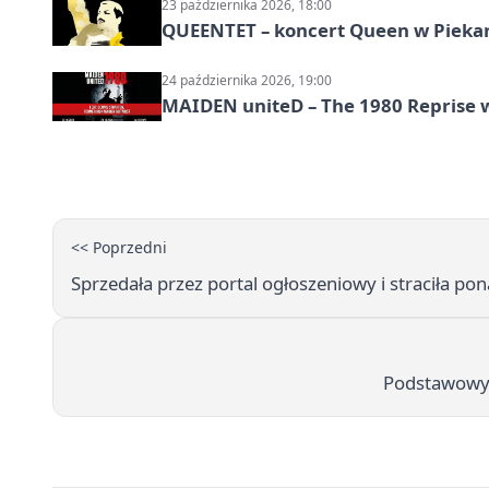
23 października 2026, 18:00
QUEENTET – koncert Queen w Pieka
24 października 2026, 19:00
MAIDEN uniteD – The 1980 Reprise w
<< Poprzedni
Sprzedała przez portal ogłoszeniowy i straciła ponad
Podstawowy k