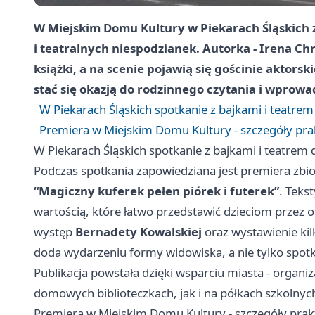
W Miejskim Domu Kultury w Piekarach Śląskich z
i teatralnych niespodzianek. Autorka -
Irena Ch
książki, a na scenie pojawią się gościnie aktor
stać się okazją do rodzinnego czytania i wprowa
W Piekarach Śląskich spotkanie z bajkami i teatre
Premiera w Miejskim Domu Kultury - szczegóły pra
W Piekarach Śląskich spotkanie z bajkami i teatrem
Podczas spotkania zapowiedziana jest premiera zbi
“Magiczny kuferek pełen piórek i futerek”
. Teks
wartością, które łatwo przedstawić dzieciom przez 
występ
Bernadety Kowalskiej
oraz wystawienie ki
doda wydarzeniu formy widowiska, a nie tylko spotk
Publikacja powstała dzięki wsparciu miasta - organiz
domowych biblioteczkach, jak i na półkach szkolnych
Premiera w Miejskim Domu Kultury - szczegóły pra