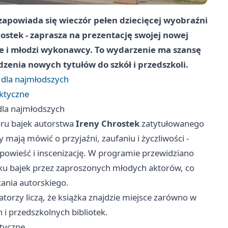
apowiada się wieczór pełen dziecięcej wyobraźni
rostek
- zaprasza na prezentację swojej nowej
skie i młodzi wykonawcy. To wydarzenie ma szansę
dzenia nowych tytułów do szkół i przedszkoli.
m dla najmłodszych
ktyczne
 dla najmłodszych
oru bajek autorstwa
Ireny Chrostek
zatytułowanego
ty mają mówić o przyjaźni, zaufaniu i życzliwości -
opowieść i inscenizację. W programie przewidziano
lku bajek przez zaproszonych młodych aktorów, co
ania autorskiego.
atorzy liczą, że książka znajdzie miejsce zarówno w
 i przedszkolnych bibliotek.
ktyczne