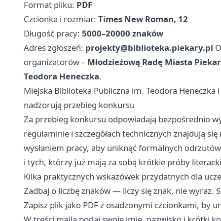
Format pliku:
PDF
Czcionka i rozmiar:
Times New Roman, 12
Długość pracy:
5000–20000 znaków
Adres zgłoszeń:
projekty@biblioteka.piekary.pl
O
organizatorów –
Młodzieżową Radę Miasta Piekar
Teodora Heneczka
.
Miejska Biblioteka Publiczna im. Teodora Heneczka 
nadzorują przebieg konkursu
Za przebieg konkursu odpowiadają bezpośrednio wym
regulaminie i szczegółach technicznych znajdują się 
wysłaniem pracy, aby uniknąć formalnych odrzutów.
i tych, którzy już mają za sobą krótkie próby literack
Kilka praktycznych wskazówek przydatnych dla ucz
Zadbaj o liczbę znaków — liczy się znak, nie wyraz. 
Zapisz plik jako PDF z osadzonymi czcionkami, by 
W treści maila podaj swoje imię, nazwisko i krótki k