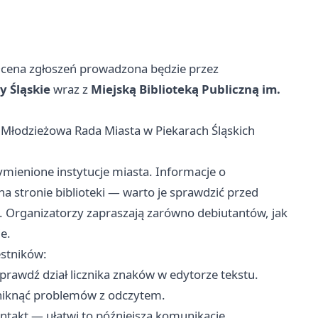
cena zgłoszeń prowadzona będzie przez
y Śląskie
wraz z
Miejską Biblioteką Publiczną im.
i Młodzieżowa Rada Miasta w Piekarach Śląskich
ienione instytucje miasta. Informacje o
na stronie biblioteki — warto je sprawdzić przed
 Organizatorzy zapraszają zarówno debiutantów, jak
ie.
estników:
Sprawdź dział licznika znaków w edytorze tekstu.
uniknąć problemów z odczytem.
ontakt — ułatwi to późniejszą komunikację.