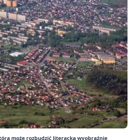
która może rozbudzić literacką wyobraźnię