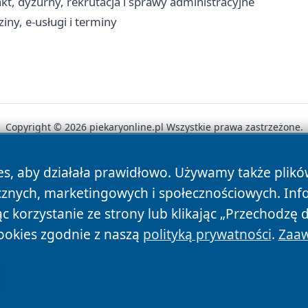
akt, dyżurny, rekrutacja i sprawy administracyjne
iny, e-usługi i terminy
Copyright © 2026 piekaryonline.pl Wszystkie prawa zastrzeżone.
es, aby działała prawidłowo. Używamy także plik
News
Autorzy
Polityka Prywatności
Polityka Cookie
cznych, marketingowych i społecznościowych. Inf
 korzystanie ze strony lub klikając „Przechodzę 
ookies zgodnie z naszą
polityką prywatności
.
Zaaw