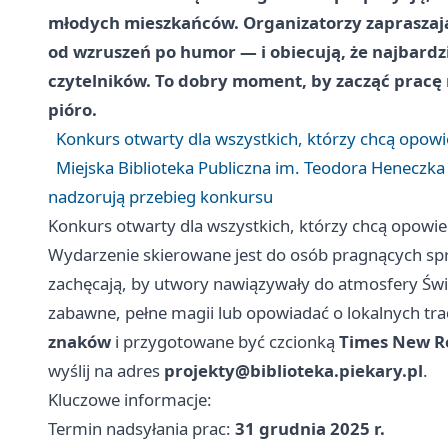
młodych mieszkańców. Organizatorzy zapraszaj
od wzruszeń po humor — i obiecują, że najbardz
czytelników. To dobry moment, by zacząć prac
pióro.
Konkurs otwarty dla wszystkich, którzy chcą opowie
Miejska Biblioteka Publiczna im. Teodora Heneczka
nadzorują przebieg konkursu
Konkurs otwarty dla wszystkich, którzy chcą opowied
Wydarzenie skierowane jest do osób pragnących spr
zachęcają, by utwory nawiązywały do atmosfery Św
zabawne, pełne magii lub opowiadać o lokalnych tr
znaków
i przygotowane być czcionką
Times New R
wyślij na adres
projekty@biblioteka.piekary.pl
.
Kluczowe informacje:
Termin nadsyłania prac:
31 grudnia 2025 r.