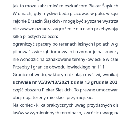
Jak to może zabrzmieć mieszkańcom Piekar Śląskic
W dniach, gdy myśliwi będą pracować w polu, w sąsi
rejonie Brzezin Śląskich - mogą być słyszane wystrza
nie zawsze oznacza zagrożenie dla osób przebywając
kilka prostych zaleceń:
ograniczyć spacery po terenach leśnych i polach w 
pilnować zwierząt domowych i trzymać je na smyczy
nie wchodzić na oznakowane tereny łowieckie w czas
Przepisy i granice obwodu łowieckiego nr 111
Granice obwodu, w którym działają myśliwi, wynika
uchwała nr VI/39/13/2021 z dnia 13 grudnia 2021
część obszaru Piekar Śląskich. To prawne umocowani
obejmują tereny miejskie i przymiejskie.
Na koniec - kilka praktycznych uwag przydatnych d
lasów w wymienionych terminach, zwrócić uwagę na