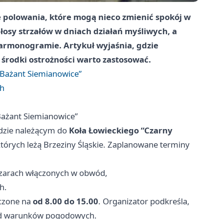
polowania, które mogą nieco zmienić spokój w
głosy strzałów w dniach działań myśliwych, a
harmonogramie. Artykuł wyjaśnia, gdzie
 środki ostrożności warto zastosować.
y Bażant Siemianowice”
ch
 Bażant Siemianowice”
dzie należącym do
Koła Łowieckiego “Czarny
tórych leżą Brzeziny Śląskie. Zaplanowane terminy
zarach włączonych w obwód,
h.
aczone na
od 8.00 do 15.00
. Organizator podkreśla,
od warunków pogodowych.