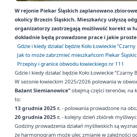
W rejonie
Piekar Śląskich
zaplanowano zbiorowe 
okolicy Brzezin Śląskich. Mieszkańcy usłyszą od
organizatorzy zastrzegają możliwość korekt w 
dokładnie będą prowadzone prace i jakie proste
Gdzie i kiedy działać będzie Koło Łowieckie “Czarn
Jak to może zabrzmieć mieszkańcom Piekar Śląski
Przepisy i granice obwodu łowieckiego nr 111
Gdzie i kiedy działać będzie Koło Łowieckie “Czarny
W sezonie łowieckim 2025/2026 polowania w obwo
Bażant Siemianowice”
obejmą części terenów, na k
to:
13 grudnia 2025 r.
- polowania prowadzone na obs
20 grudnia 2025 r.
- kolejny dzień zbiórek myśliwyc
Godziny prowadzenia działań myśliwskich są wyzn
że harmonogram może ulec zmianie w zależności 