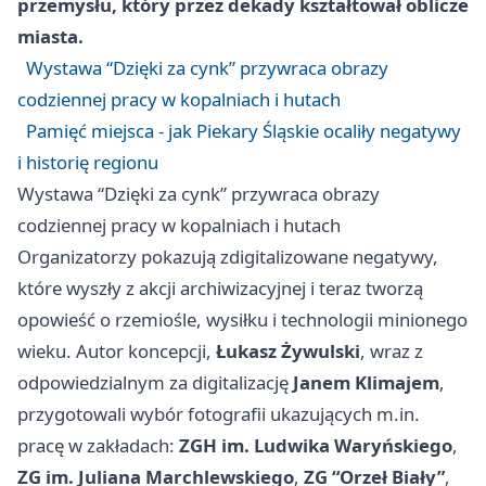
przemysłu, który przez dekady kształtował oblicze
miasta.
Wystawa “Dzięki za cynk” przywraca obrazy
codziennej pracy w kopalniach i hutach
Pamięć miejsca - jak Piekary Śląskie ocaliły negatywy
i historię regionu
Wystawa “Dzięki za cynk” przywraca obrazy
codziennej pracy w kopalniach i hutach
Organizatorzy pokazują zdigitalizowane negatywy,
które wyszły z akcji archiwizacyjnej i teraz tworzą
opowieść o rzemiośle, wysiłku i technologii minionego
wieku. Autor koncepcji,
Łukasz Żywulski
, wraz z
odpowiedzialnym za digitalizację
Janem Klimajem
,
przygotowali wybór fotografii ukazujących m.in.
pracę w zakładach:
ZGH im. Ludwika Waryńskiego
,
ZG im. Juliana Marchlewskiego
,
ZG “Orzeł Biały”
,