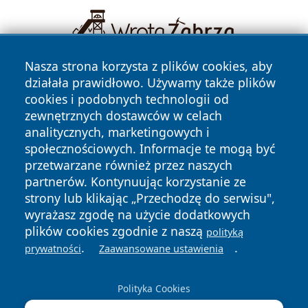
Nasza strona korzysta z plików cookies, aby
działała prawidłowo. Używamy także plików
cookies i podobnych technologii od
zewnętrznych dostawców w celach
analitycznych, marketingowych i
społecznościowych. Informacje te mogą być
Copyright © 2026 piekaryonline.pl Wszystkie prawa
przetwarzane również przez naszych
zastrzeżone.
partnerów. Kontynuując korzystanie ze
strony lub klikając „Przechodzę do serwisu",
wyrażasz zgodę na użycie dodatkowych
Polityka
Polityka
News
Autorzy
plików cookies zgodnie z naszą
polityką
Prywatności
Cookies
.
.
prywatności
Zaawansowane ustawienia
Polityka Cookies