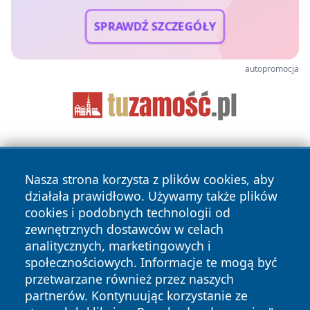
SPRAWDŹ SZCZEGÓŁY
autopromocja
Nasza strona korzysta z plików cookies, aby
działała prawidłowo. Używamy także plików
cookies i podobnych technologii od
zewnętrznych dostawców w celach
Copyright © 2026 piekaryonline.pl Wszystkie prawa
analitycznych, marketingowych i
zastrzeżone.
społecznościowych. Informacje te mogą być
przetwarzane również przez naszych
partnerów. Kontynuując korzystanie ze
Polityka
Polityka
News
Autorzy