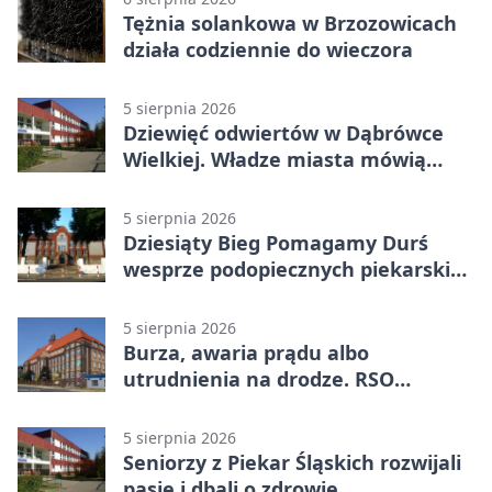
Tężnia solankowa w Brzozowicach
działa codziennie do wieczora
5 sierpnia 2026
Dziewięć odwiertów w Dąbrówce
Wielkiej. Władze miasta mówią
„nie” górnictwu
5 sierpnia 2026
Dziesiąty Bieg Pomagamy Durś
wesprze podopiecznych piekarskich
WTZ
5 sierpnia 2026
Burza, awaria prądu albo
utrudnienia na drodze. RSO
ostrzeże mieszkańców
5 sierpnia 2026
Seniorzy z Piekar Śląskich rozwijali
pasje i dbali o zdrowie