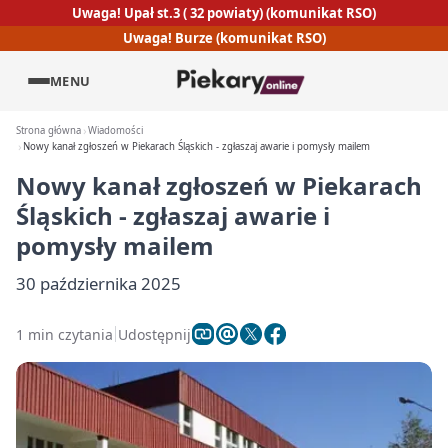
Uwaga! Upał st.3 ( 32 powiaty) (komunikat RSO)
Uwaga! Burze (komunikat RSO)
MENU
Strona główna
Wiadomości
Nowy kanał zgłoszeń w Piekarach Śląskich - zgłaszaj awarie i pomysły mailem
Nowy kanał zgłoszeń w Piekarach
Śląskich - zgłaszaj awarie i
pomysły mailem
30 października 2025
1 min czytania
Udostępnij