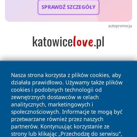
SPRAWDŹ SZCZEGÓŁY
autopromocja
Nasza strona korzysta z plików cookies, aby
działała prawidłowo. Używamy także plików
cookies i podobnych technologii od
zewnętrznych dostawców w celach
Copyright © 2026 piekaryonline.pl Wszystkie prawa
analitycznych, marketingowych i
zastrzeżone.
społecznościowych. Informacje te mogą być
przetwarzane również przez naszych
partnerów. Kontynuując korzystanie ze
Polityka
Polityka
News
Autorzy
strony lub klikając „Przechodzę do serwisu",
Prywatności
Cookies