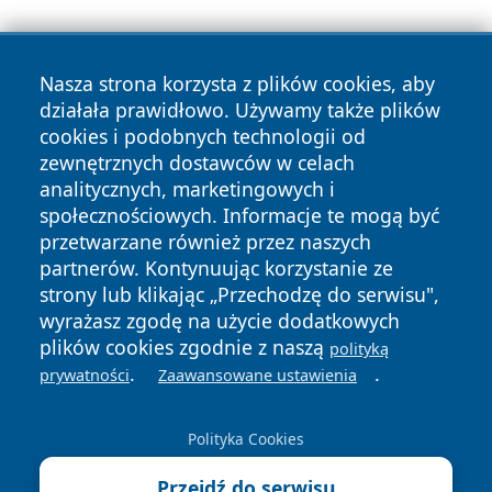
Nasza strona korzysta z plików cookies, aby
działała prawidłowo. Używamy także plików
cookies i podobnych technologii od
zewnętrznych dostawców w celach
Copyright © 2026 piekaryonline.pl Wszystkie prawa
analitycznych, marketingowych i
zastrzeżone.
społecznościowych. Informacje te mogą być
przetwarzane również przez naszych
partnerów. Kontynuując korzystanie ze
Polityka
Polityka
News
Autorzy
strony lub klikając „Przechodzę do serwisu",
Prywatności
Cookies
wyrażasz zgodę na użycie dodatkowych
plików cookies zgodnie z naszą
polityką
.
.
prywatności
Zaawansowane ustawienia
Polityka Cookies
Przejdź do serwisu