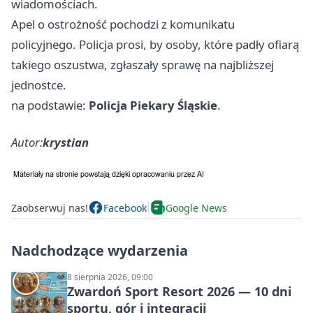
wiadomościach.
Apel o ostrożność pochodzi z komunikatu
policyjnego. Policja prosi, by osoby, które padły ofiarą
takiego oszustwa, zgłaszały sprawę na najbliższej
jednostce.
na podstawie:
Policja Piekary Śląskie
.
Autor:
krystian
Zaobserwuj nas!
Facebook
Google News
Nadchodzące wydarzenia
8 sierpnia 2026, 09:00
Zwardoń Sport Resort 2026 — 10 dni
sportu, gór i integracji