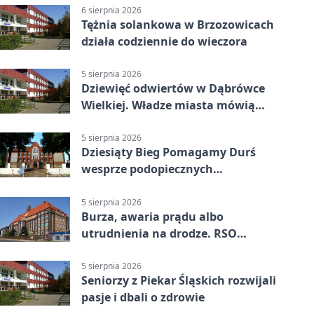
6 sierpnia 2026
Tężnia solankowa w Brzozowicach
działa codziennie do wieczora
5 sierpnia 2026
Dziewięć odwiertów w Dąbrówce
Wielkiej. Władze miasta mówią
„nie” górnictwu
5 sierpnia 2026
Dziesiąty Bieg Pomagamy Durś
wesprze podopiecznych
piekarskich WTZ
5 sierpnia 2026
Burza, awaria prądu albo
utrudnienia na drodze. RSO
ostrzeże mieszkańców
5 sierpnia 2026
Seniorzy z Piekar Śląskich rozwijali
pasje i dbali o zdrowie