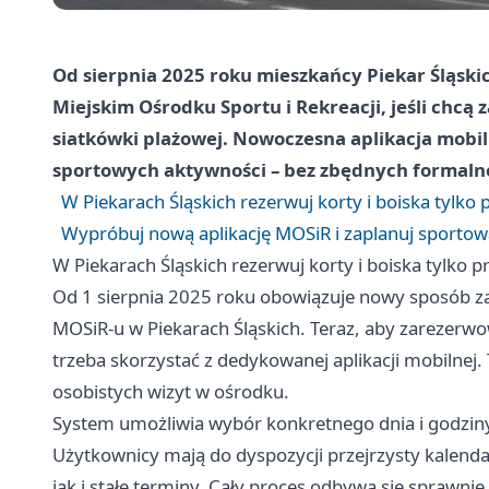
Od sierpnia 2025 roku mieszkańcy Piekar Śląski
Miejskim Ośrodku Sportu i Rekreacji, jeśli chcą
siatkówki plażowej. Nowoczesna aplikacja mobi
sportowych aktywności – bez zbędnych formalno
W Piekarach Śląskich rezerwuj korty i boiska tylko p
Wypróbuj nową aplikację MOSiR i zaplanuj sportową
W Piekarach Śląskich rezerwuj korty i boiska tylko pr
Od 1 sierpnia 2025 roku obowiązuje nowy sposób za
MOSiR-u w Piekarach Śląskich. Teraz, aby zarezerwo
trzeba skorzystać z dedykowanej aplikacji mobilnej.
osobistych wizyt w ośrodku.
System umożliwia wybór konkretnego dnia i godziny,
Użytkownicy mają do dyspozycji przejrzysty kalend
jak i stałe terminy. Cały proces odbywa się sprawnie