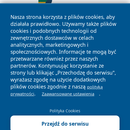
Nasza strona korzysta z plików cookies, aby
działała prawidłowo. Używamy także plików
cookies i podobnych technologii od
zewnętrznych dostawców w celach
analitycznych, marketingowych i
społecznościowych. Informacje te mogą być
przetwarzane również przez naszych
Copyright © 2026 piekaryonline.pl Wszystkie prawa
partnerów. Kontynuując korzystanie ze
zastrzeżone.
strony lub klikając „Przechodzę do serwisu",
wyrażasz zgodę na użycie dodatkowych
plików cookies zgodnie z naszą
polityką
Polityka
Polityka
News
Autorzy
.
.
prywatności
Zaawansowane ustawienia
Prywatności
Cookies
Polityka Cookies
Przejdź do serwisu