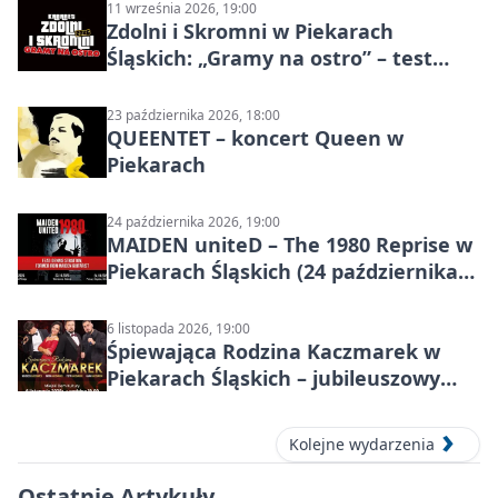
11 września 2026, 19:00
Zdolni i Skromni w Piekarach
Śląskich: „Gramy na ostro” – test
programu
23 października 2026, 18:00
QUEENTET – koncert Queen w
Piekarach
24 października 2026, 19:00
MAIDEN uniteD – The 1980 Reprise w
Piekarach Śląskich (24 października
2026)
6 listopada 2026, 19:00
Śpiewająca Rodzina Kaczmarek w
Piekarach Śląskich – jubileuszowy
koncert w MDK
Kolejne wydarzenia
Ostatnie Artykuły