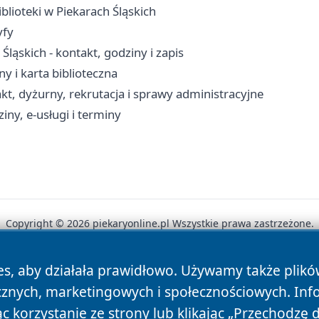
iblioteki w Piekarach Śląskich
yfy
ąskich - kontakt, godziny i zapis
ny i karta biblioteczna
akt, dyżurny, rekrutacja i sprawy administracyjne
iny, e-usługi i terminy
Copyright © 2026 piekaryonline.pl Wszystkie prawa zastrzeżone.
es, aby działała prawidłowo. Używamy także plik
News
Autorzy
Polityka Prywatności
Polityka Cookie
cznych, marketingowych i społecznościowych. Inf
 korzystanie ze strony lub klikając „Przechodzę 