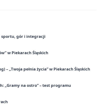
sportu, gór i integracji
łów” w Piekarach Śląskich
g) – „Twoja pełnia życia” w Piekarach Śląskich
ch: „Gramy na ostro” – test programu
rach