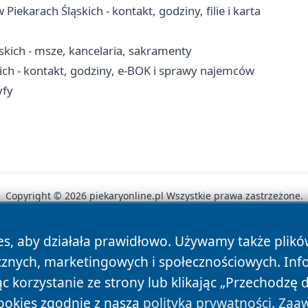
iekarach Śląskich - kontakt, godziny, filie i karta
ąskich - msze, kancelaria, sakramenty
ich - kontakt, godziny, e-BOK i sprawy najemców
yfy
Copyright © 2026 piekaryonline.pl Wszystkie prawa zastrzeżone.
es, aby działała prawidłowo. Używamy także plik
News
Autorzy
Polityka Prywatności
Polityka Cookie
cznych, marketingowych i społecznościowych. Inf
 korzystanie ze strony lub klikając „Przechodzę 
ookies zgodnie z naszą
polityką prywatności
.
Zaaw