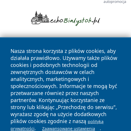
autopromocja
Nasza strona korzysta z plików cookies, aby
działała prawidłowo. Używamy także plików
cookies i podobnych technologii od
zewnętrznych dostawców w celach
Copyright © 2026 piekaryonline.pl Wszystkie prawa
analitycznych, marketingowych i
zastrzeżone.
społecznościowych. Informacje te mogą być
przetwarzane również przez naszych
partnerów. Kontynuując korzystanie ze
Polityka
Polityka
News
Autorzy
strony lub klikając „Przechodzę do serwisu",
Prywatności
Cookies
wyrażasz zgodę na użycie dodatkowych
plików cookies zgodnie z naszą
polityką
.
.
prywatności
Zaawansowane ustawienia