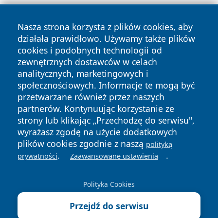
Nasza strona korzysta z plików cookies, aby
działała prawidłowo. Używamy także plików
cookies i podobnych technologii od
zewnętrznych dostawców w celach
Copyright © 2026 piekaryonline.pl Wszystkie prawa
analitycznych, marketingowych i
zastrzeżone.
społecznościowych. Informacje te mogą być
przetwarzane również przez naszych
partnerów. Kontynuując korzystanie ze
Polityka
Polityka
News
Autorzy
strony lub klikając „Przechodzę do serwisu",
Prywatności
Cookies
wyrażasz zgodę na użycie dodatkowych
plików cookies zgodnie z naszą
polityką
.
.
prywatności
Zaawansowane ustawienia
Polityka Cookies
Przejdź do serwisu