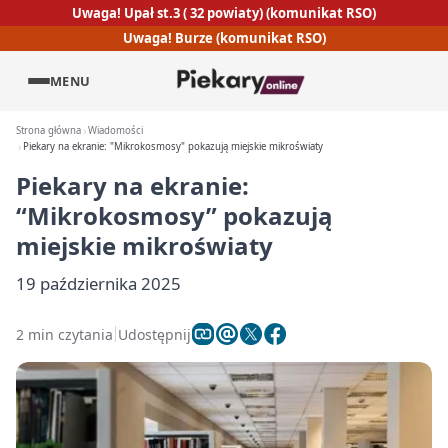
Uwaga! Upał st.3 ( 32 powiaty) (komunikat RSO)
Uwaga! Burze (komunikat RSO)
MENU
Strona główna
Wiadomości
Piekary na ekranie: "Mikrokosmosy" pokazują miejskie mikroświaty
Piekary na ekranie:
“Mikrokosmosy” pokazują
miejskie mikroświaty
19 października 2025
2 min czytania
Udostępnij