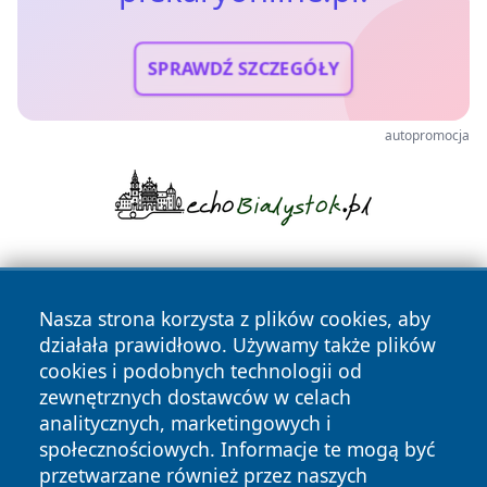
SPRAWDŹ SZCZEGÓŁY
autopromocja
Nasza strona korzysta z plików cookies, aby
działała prawidłowo. Używamy także plików
cookies i podobnych technologii od
zewnętrznych dostawców w celach
Copyright © 2026 piekaryonline.pl Wszystkie prawa
analitycznych, marketingowych i
zastrzeżone.
społecznościowych. Informacje te mogą być
przetwarzane również przez naszych