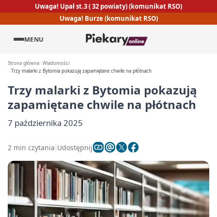
Uwaga! Upał st.3 ( 32 powiaty) (komunikat RSO)
Uwaga! Burze (komunikat RSO)
MENU
Strona główna
Wiadomości
Trzy malarki z Bytomia pokazują zapamiętane chwile na płótnach
Trzy malarki z Bytomia pokazują
zapamiętane chwile na płótnach
7 października 2025
2 min czytania
Udostępnij