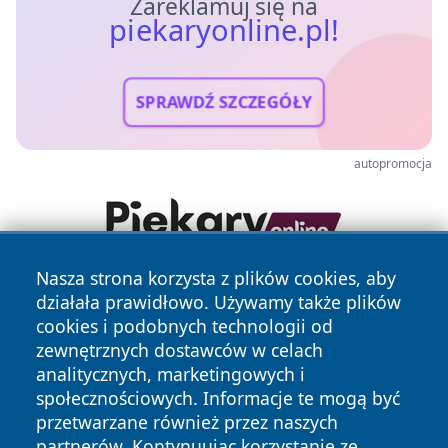
Zareklamuj się na
piekaryonline.pl!
SPRAWDŹ SZCZEGÓŁY
autopromocja
Nasza strona korzysta z plików cookies, aby
działała prawidłowo. Używamy także plików
cookies i podobnych technologii od
zewnętrznych dostawców w celach
analitycznych, marketingowych i
społecznościowych. Informacje te mogą być
Copyright © 2026 piekaryonline.pl Wszystkie prawa
przetwarzane również przez naszych
zastrzeżone.
partnerów. Kontynuując korzystanie ze