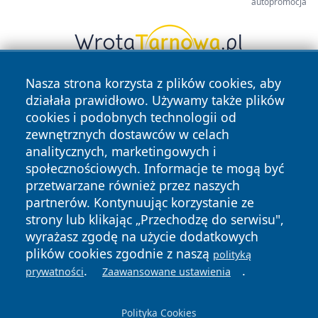
autopromocja
Nasza strona korzysta z plików cookies, aby
działała prawidłowo. Używamy także plików
cookies i podobnych technologii od
zewnętrznych dostawców w celach
analitycznych, marketingowych i
społecznościowych. Informacje te mogą być
Copyright © 2026 piekaryonline.pl Wszystkie prawa
przetwarzane również przez naszych
zastrzeżone.
partnerów. Kontynuując korzystanie ze
strony lub klikając „Przechodzę do serwisu",
Polityka
Polityka
wyrażasz zgodę na użycie dodatkowych
News
Autorzy
Prywatności
Cookies
plików cookies zgodnie z naszą
polityką
.
.
prywatności
Zaawansowane ustawienia
Polityka Cookies