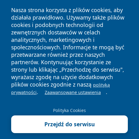
Nasza strona korzysta z plików cookies, aby
działała prawidłowo. Używamy także plików
cookies i podobnych technologii od
zewnętrznych dostawców w celach
Copyright © 2026 piekaryonline.pl Wszystkie prawa
analitycznych, marketingowych i
zastrzeżone.
społecznościowych. Informacje te mogą być
przetwarzane również przez naszych
partnerów. Kontynuując korzystanie ze
Polityka
Polityka
News
Autorzy
strony lub klikając „Przechodzę do serwisu",
Prywatności
Cookies
wyrażasz zgodę na użycie dodatkowych
plików cookies zgodnie z naszą
polityką
.
.
prywatności
Zaawansowane ustawienia
Polityka Cookies
Przejdź do serwisu