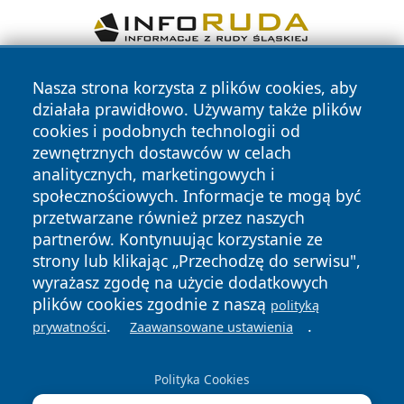
Nasza strona korzysta z plików cookies, aby
działała prawidłowo. Używamy także plików
cookies i podobnych technologii od
zewnętrznych dostawców w celach
analitycznych, marketingowych i
Copyright © 2026 piekaryonline.pl Wszystkie prawa
społecznościowych. Informacje te mogą być
zastrzeżone.
przetwarzane również przez naszych
partnerów. Kontynuując korzystanie ze
strony lub klikając „Przechodzę do serwisu",
Polityka
Polityka
News
Autorzy
wyrażasz zgodę na użycie dodatkowych
Prywatności
Cookies
plików cookies zgodnie z naszą
polityką
.
.
prywatności
Zaawansowane ustawienia
Polityka Cookies