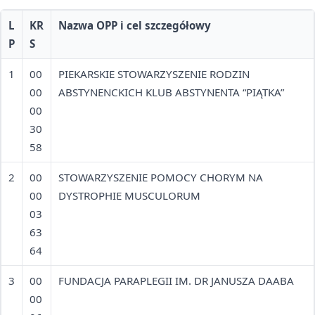
L
KR
Nazwa OPP i cel szczegółowy
P
S
1
00
PIEKARSKIE STOWARZYSZENIE RODZIN
00
ABSTYNENCKICH KLUB ABSTYNENTA “PIĄTKA”
00
30
58
2
00
STOWARZYSZENIE POMOCY CHORYM NA
00
DYSTROPHIE MUSCULORUM
03
63
64
3
00
FUNDACJA PARAPLEGII IM. DR JANUSZA DAABA
00