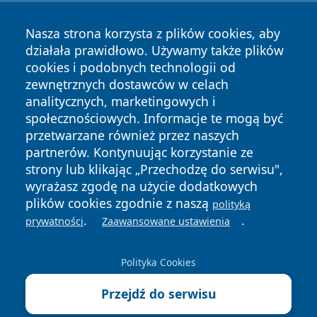
Nasza strona korzysta z plików cookies, aby
działała prawidłowo. Używamy także plików
cookies i podobnych technologii od
zewnętrznych dostawców w celach
Copyright © 2026 piekaryonline.pl Wszystkie prawa
analitycznych, marketingowych i
zastrzeżone.
społecznościowych. Informacje te mogą być
przetwarzane również przez naszych
partnerów. Kontynuując korzystanie ze
Polityka
Polityka
News
Autorzy
strony lub klikając „Przechodzę do serwisu",
Prywatności
Cookies
wyrażasz zgodę na użycie dodatkowych
plików cookies zgodnie z naszą
polityką
.
.
prywatności
Zaawansowane ustawienia
Polityka Cookies
Przejdź do serwisu